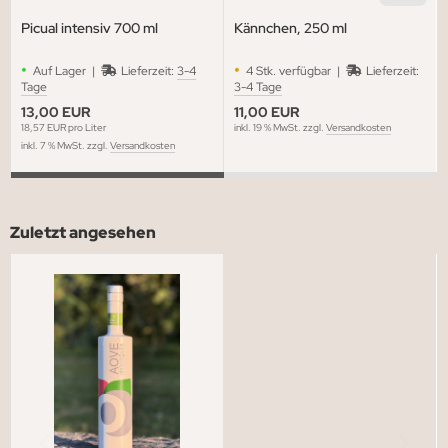
Picual intensiv 700 ml
Kännchen, 250 ml
•
•
Auf Lager |
Lieferzeit:
3-4
4 Stk. verfügbar |
Lieferzeit:
Tage
3-4 Tage
13,00 EUR
11,00 EUR
18,57 EUR pro Liter
inkl. 19 % MwSt. zzgl.
Versandkosten
inkl. 7 % MwSt. zzgl.
Versandkosten
Zuletzt angesehen