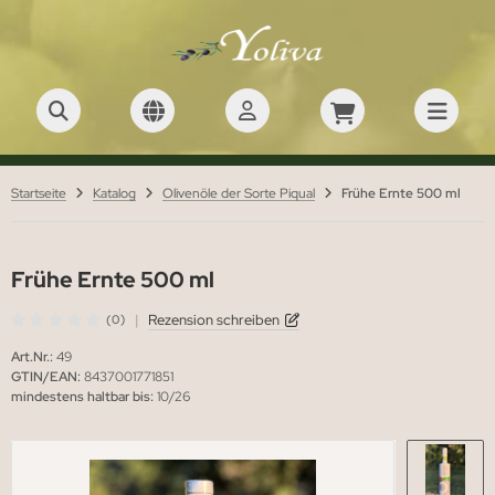
Startseite
Katalog
Olivenöle der Sorte Piqual
Frühe Ernte 500 ml
Frühe Ernte 500 ml
|
Rezension schreiben
(0)
Art.Nr.:
49
GTIN/EAN:
8437001771851
mindestens haltbar bis:
10/26