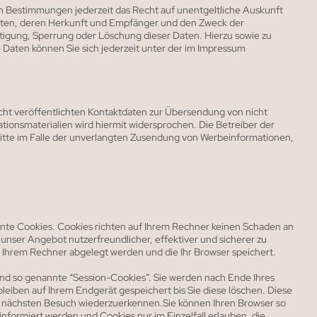
n Bestimmungen jederzeit das Recht auf unentgeltliche Auskunft
ten, deren Herkunft und Empfänger und den Zweck der
tigung, Sperrung oder Löschung dieser Daten. Hierzu sowie zu
ten können Sie sich jederzeit unter der im Impressum
ht veröffentlichten Kontaktdaten zur Übersendung von nicht
ionsmaterialien wird hiermit widersprochen. Die Betreiber der
hritte im Falle der unverlangten Zusendung von Werbeinformationen,
nnte Cookies. Cookies richten auf Ihrem Rechner keinen Schaden an
 unser Angebot nutzerfreundlicher, effektiver und sicherer zu
f Ihrem Rechner abgelegt werden und die Ihr Browser speichert.
nd so genannte “Session-Cookies”. Sie werden nach Ende Ihres
eiben auf Ihrem Endgerät gespeichert bis Sie diese löschen. Diese
m nächsten Besuch wiederzuerkennen.Sie können Ihren Browser so
 informiert werden und Cookies nur im Einzelfall erlauben, die