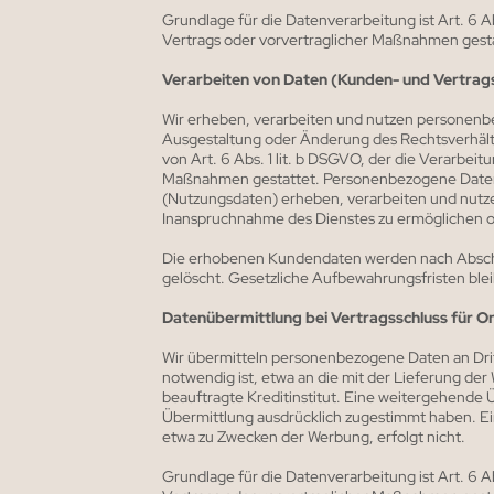
Grundlage für die Datenverarbeitung ist Art. 6 Ab
Vertrags oder vorvertraglicher Maßnahmen gesta
Verarbeiten von Daten (Kunden- und Vertrag
Wir erheben, verarbeiten und nutzen personenbez
Ausgestaltung oder Änderung des Rechtsverhältni
von Art. 6 Abs. 1 lit. b DSGVO, der die Verarbeit
Maßnahmen gestattet. Personenbezogene Daten 
(Nutzungsdaten) erheben, verarbeiten und nutzen 
Inanspruchnahme des Dienstes zu ermöglichen 
Die erhobenen Kundendaten werden nach Abschl
gelöscht. Gesetzliche Aufbewahrungsfristen ble
Datenübermittlung bei Vertragsschluss für O
Wir übermitteln personenbezogene Daten an Dri
notwendig ist, etwa an die mit der Lieferung d
beauftragte Kreditinstitut. Eine weitergehende Ü
Übermittlung ausdrücklich zugestimmt haben. Ein
etwa zu Zwecken der Werbung, erfolgt nicht.
Grundlage für die Datenverarbeitung ist Art. 6 Ab