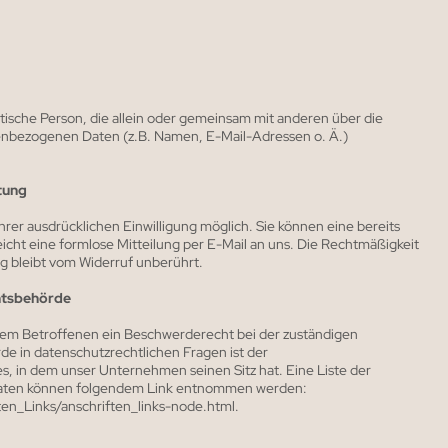
ristische Person, die allein oder gemeinsam mit anderen über die
enbezogenen Daten (z.B. Namen, E-Mail-Adressen o. Ä.)
itung
rer ausdrücklichen Einwilligung möglich. Sie können eine bereits
reicht eine formlose Mitteilung per E-Mail an uns. Die Rechtmäßigkeit
g bleibt vom Widerruf unberührt.
htsbehörde
 dem Betroffenen ein Beschwerderecht bei der zuständigen
e in datenschutzrechtlichen Fragen ist der
 in dem unser Unternehmen seinen Sitz hat. Eine Liste der
daten können folgendem Link entnommen werden:
en_Links/anschriften_links-node.html.