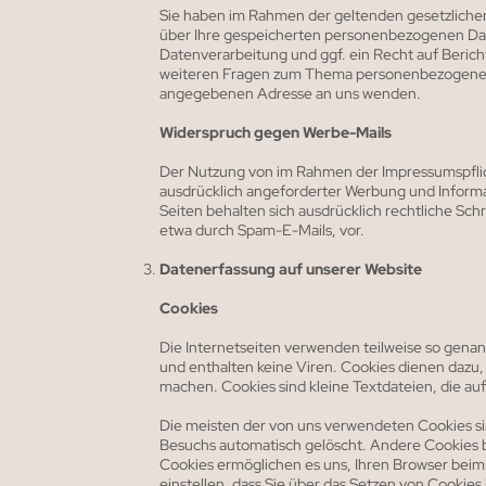
Sie haben im Rahmen der geltenden gesetzliche
über Ihre gespeicherten personenbezogenen Da
Datenverarbeitung und ggf. ein Recht auf Berich
weiteren Fragen zum Thema personenbezogene Da
angegebenen Adresse an uns wenden.
Widerspruch gegen Werbe-Mails
Der Nutzung von im Rahmen der Impressumspflic
ausdrücklich angeforderter Werbung und Informat
Seiten behalten sich ausdrücklich rechtliche Sc
etwa durch Spam-E-Mails, vor.
Datenerfassung auf unserer Website
Cookies
Die Internetseiten verwenden teilweise so gena
und enthalten keine Viren. Cookies dienen dazu,
machen. Cookies sind kleine Textdateien, die au
Die meisten der von uns verwendeten Cookies si
Besuchs automatisch gelöscht. Andere Cookies bl
Cookies ermöglichen es uns, Ihren Browser bei
einstellen, dass Sie über das Setzen von Cookies