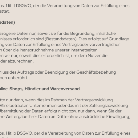
s. 1 lit. f DSGVO, der die Verarbeitung von Daten zur Erfüllung eines
ttet.
sdaten)
ogene Daten nur, soweit sie für die Begründung, inhaltliche
sses erforderlich sind (Bestandsdaten). Dies erfolgt auf Grundlage
ung von Daten zur Erfüllung eines Vertrags oder vorvertraglicher
über die Inanspruchnahme unserer Internetseiten
wir nur, soweit dies erforderlich ist, um dem Nutzer die
oder abzurechnen.
uss des Auftrags oder Beendigung der Geschäftsbeziehung
iben unberührt.
nline-Shops, Händler und Warenversand
tte nur dann, wenn dies im Rahmen der Vertragsabwicklung
er Ware betrauten Unternehmen oder das mit der Zahlungsabwicklung
bermittlung der Daten erfolgt nicht bzw. nur dann, wenn Sie der
e Weitergabe Ihrer Daten an Dritte ohne ausdrückliche Einwilligung,
s. 1 lit. b DSGVO, der die Verarbeitung von Daten zur Erfüllung eines