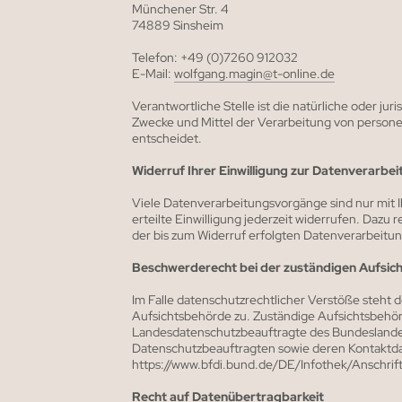
Münchener Str. 4
74889 Sinsheim
Telefon: +49 (0)7260 912032
E-Mail:
wolfgang.magin@t-online.de
Verantwortliche Stelle ist die natürliche oder ju
Zwecke und Mittel der Verarbeitung von person
entscheidet.
Widerruf Ihrer Einwilligung zur Datenverarbe
Viele Datenverarbeitungsvorgänge sind nur mit Ih
erteilte Einwilligung jederzeit widerrufen. Dazu 
der bis zum Widerruf erfolgten Datenverarbeitun
Beschwerderecht bei der zuständigen Aufsic
Im Falle datenschutzrechtlicher Verstöße steht
Aufsichtsbehörde zu. Zuständige Aufsichtsbehörd
Landesdatenschutzbeauftragte des Bundeslandes,
Datenschutzbeauftragten sowie deren Kontakt
https://www.bfdi.bund.de/DE/Infothek/Anschrift
Recht auf Datenübertragbarkeit